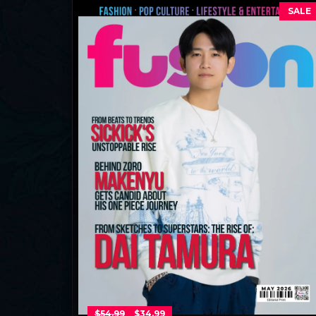
SALE
$
54.99
$
34.99