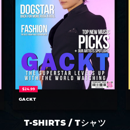
$
24.99
GACKT
T-SHIRTS / Tシャツ