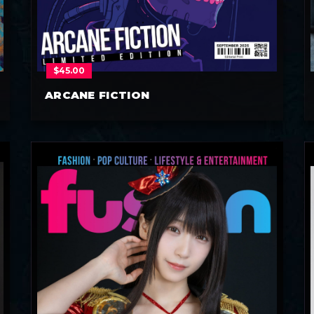
$
45.00
ARCANE FICTION