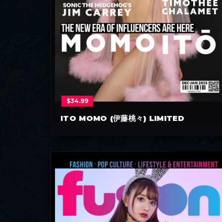
$
34.99
ITO MOMO (伊藤桃々) LIMITED