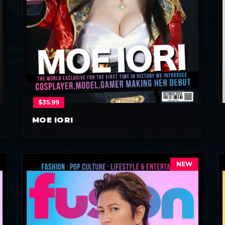
$
35.99
MOE IORI
NEW