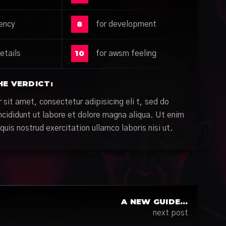
8
tency
for development
10
etails
for awsm feeling
HE VERDICT:
sit amet, consectetur adipisicing eli t, sed do
cididunt ut labore et dolore magna aliqua. Ut enim
uis nostrud exercitation ullamco laboris nisi ut.
A NEW GUIDE…
next post