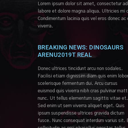
Lorem ipsum dolor sit amet, consectetur adi
labore et dolore magna aliqua. Ultricies mi
Condimentum lacinia quis vel eros donec ac 
viverra.
BREAKING NEWS: DINOSAURS
ARENU2019T REAL
Donec ultrices tincidunt arcu non sodales.
Facilisi etiam dignissim diam quis enim lobor
scelerisque fermentum dui. Arcu cursus
euismod quis viverra nibh cras pulvinar matt
nunc. Ut tellus elementum sagittis vitae et.
Sed enim ut sem viverra aliquet eget. Quis
ipsum suspendisse ultrices gravida dictum
fusce. Nunc consequat interdum varius sit. 
sollicitudin ac orci phasellus egestas tellus