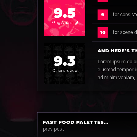
9.5
9
for consis
F*ng Amazing!
10
for scene d
AND HERE’S T
9.3
Lorem ipsum dolor 
eiusmod tempor in
Others review
ad minim veniam, q
FAST FOOD PALETTES…
prev post